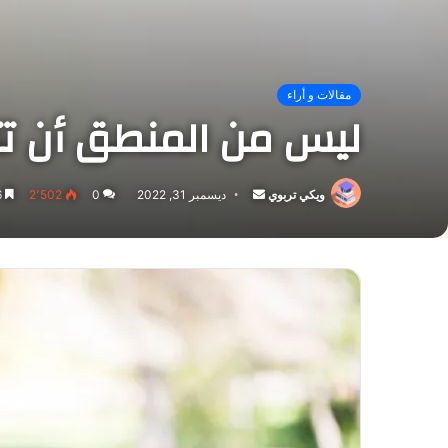
مقالات و أراء
ليس من المنطق أن تت
ويكي تربوي
أرسل
ديسمبر 31, 2022
0
2٬502
6 دقائق
بريدا
إلكترونيا