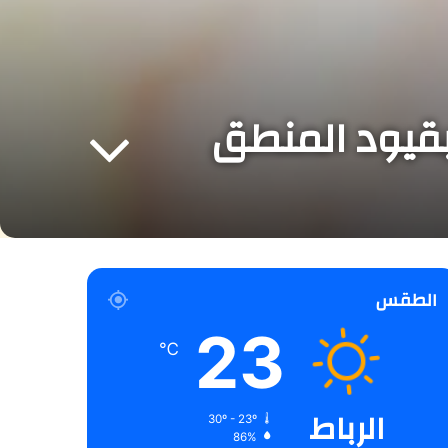
بقيود المنطق
الطقس
23
℃
الرباط
30º - 23º
86%