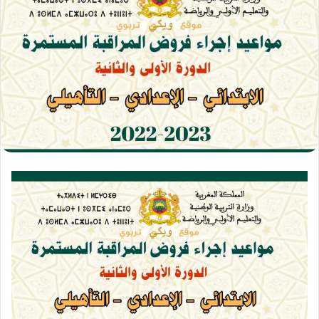
ب
ر
ي
د
ا
إ
ل
ك
ت
ر
و
ن
ي
ا