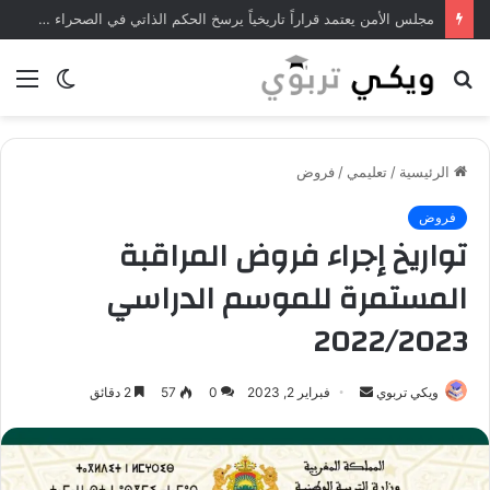
مجلس الأمن يعتمد قراراً تاريخياً يرسخ الحكم الذاتي في الصحراء المغربية
بحث
الوضع
الق
عن
المظلم
الرئيسية
/
تعليمي
/
فروض
فروض
تواريخ إجراء فروض المراقبة
المستمرة للموسم الدراسي
2022/2023
ويكي تربوي
أ
فبراير 2, 2023
0
57
2 دقائق
ر
س
ل