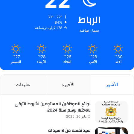
22
الرباط
30º - 22º
84%
1.78 كيلومتر/ساعة
سماء صافية
27
28
26
28
30
℃
℃
℃
℃
℃
الأحد
الأثنين
الثلاثاء
الأربعاء
الخميس
الأشهر
الأخيرة
تعليقات
لوائح الموظفين المستوفين لشروط الترقي
بالاختيار برسم سنة 2024
مايو 26, 2025
سيد نفسه من لا سيد له