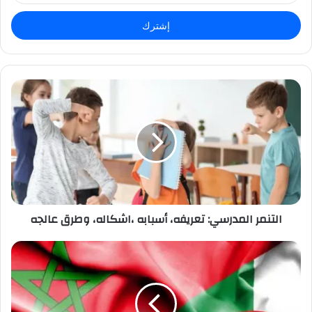
خ
ل
ب
ر
ي
د
ك
ا
ل
إ
ل
ك
ت
ر
التنمر المدرسي: تعريفه، أسبابه ،اشكاله، وطرق عالجه
و
ن
ي