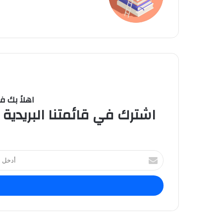
اهلاً بك ف
اشترك في قائمتنا البريدية 
ا
أ
د
خ
ل
ب
ر
ي