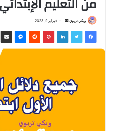
من التعليم الإبتدائي 2021-022
ويكي تربوي
أ
فبراير 9, 2023
ر
فيسبوك
تويتر
لينكدإن
بينتيريست
‏Reddit
ماسنجر
مشارك
س
ل
ب
ر
ي
د
ا
إ
ل
ك
ت
ر
و
ن