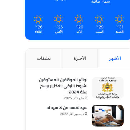
سماء صافية
26
26
26
29
31
℃
℃
℃
℃
℃
الجمعة
السبت
الأحد
الأثنين
الثلاثاء
الأشهر
الأخيرة
تعليقات
لوائح الموظفين المستوفين
لشروط الترقي بالاختيار برسم
سنة 2024
مايو 26, 2025
سيد نفسه من لا سيد له
ديسمبر 31, 2022