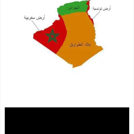
ي
د
ا
إ
ل
ك
ت
ر
و
ن
ي
ا