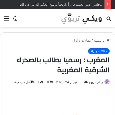
مجلس الأمن يعتمد قراراً تاريخياً يرسخ الحكم الذاتي في الصحراء المغربية
بحث
الوضع
الق
عن
المظلم
الرئيسية
/
مقالات و أراء
مقالات و أراء
المغرب : رسميا يطالب بالصحراء
الشرقية المغربية
ويكي تربوي
أ
فبراير 24, 2023
0
7
أقل من دقيقة
ر
س
ل
ب
ر