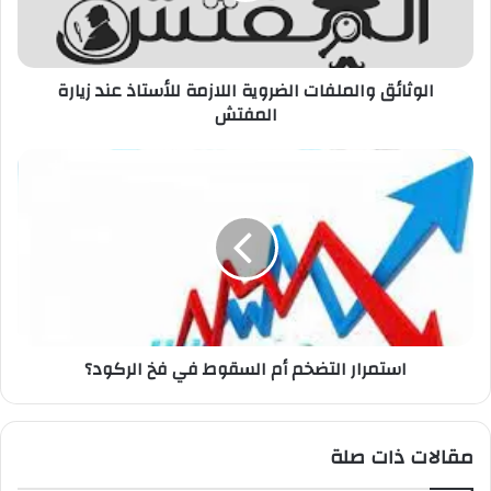
ك
ت
ر
الوثائق والملفات الضروية اللازمة للأستاذ عند زيارة
و
المفتش
ن
ي
استمرار التضخم أم السقوط في فخ الركود؟
مقالات ذات صلة