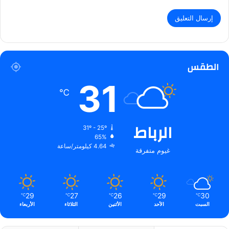
الطقس
31
℃
الرباط
31º - 25º
65%
4.64 كيلومتر/ساعة
غيوم متفرقة
29
27
26
29
30
℃
℃
℃
℃
℃
السبت
الأحد
الأثنين
الثلاثاء
الأربعاء