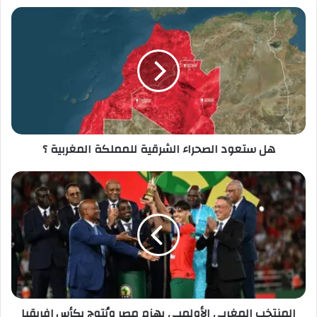
د
ك
ا
ل
إ
ل
ك
ت
ر
هل ستعود الصحراء الشرقية للمملكة المغربية ؟
و
ن
ي
المنتخب المغربي الأولمبي يهزم مصر ويُتوج بكأس إفريقيا