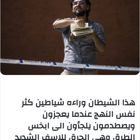
ب
ر
ي
د
ا
إ
ل
ك
ت
ر
و
ن
ي
هذا الشيطان وراءه شياطين كثر
ا
نفس النهج عندما يعجزون
ويصطدمون يلجأون الى ابخس
الطرق وهي الحرق للاسف الشديد