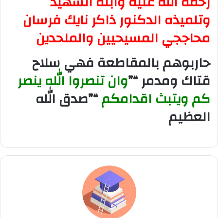
رحمة الله عليه وابنه الشهيد
وتلميذه الدكنور ذاكر نايك فرسان
محاججي المسيحيين والملحدين
حاربوهم بالمقاطعة فهي سلاح
قتاك ومدمر “”
وان تنصروا الله ينصر
كم ويتبث اقدامكم
“”صدق الله
العظيم