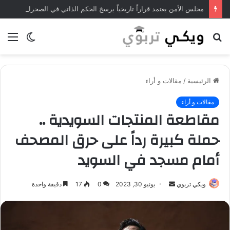
مجلس الأمن يعتمد قراراً تاريخياً يرسخ الحكم الذاتي في الصحراء المغربية
بحث
الوضع
الق
عن
المظلم
الرئيسية
/
مقالات و أراء
مقالات و أراء
مقاطعة المنتجات السويدية ..
حملة كبيرة رداً على حرق المصحف
أمام مسجد في السويد
ويكي تربوي
أ
يونيو 30, 2023
0
17
دقيقة واحدة
ر
س
ل