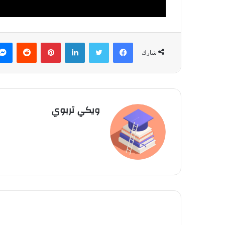
فيسبوك
تويتر
لينكدإن
بينتيريست
‏Reddit
شارك
ويكي تربوي