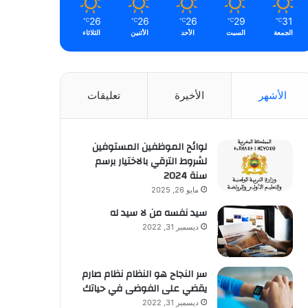
26
26
26
29
31
℃
℃
℃
℃
℃
الجمعة
السبت
الأحد
الأثنين
الثلاثاء
الأشهر
الأخيرة
تعليقات
لوائح الموظفين المستوفين
لشروط الترقي بالاختيار برسم
سنة 2024
مايو 26, 2025
سيد نفسه من لا سيد له
ديسمبر 31, 2022
سر النجاح هو النظام نظام صارم
يقضي على الفوضى في حياتك
ديسمبر 31, 2022