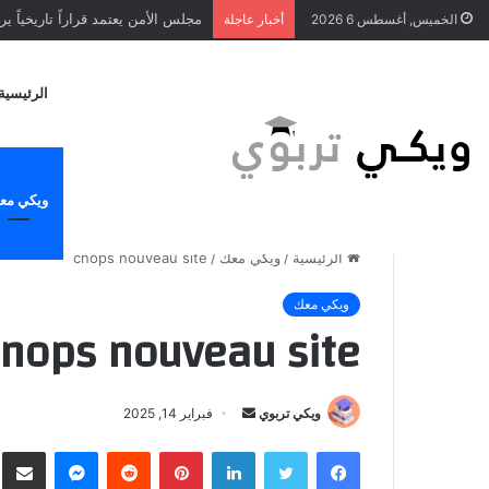
مجلس الأمن يعتمد قراراً تاريخياً 
الخميس, أغسطس 6 2026
أخبار عاجلة
الرئيسية
ويكي مع
الرئيسية
/
ويكي معك
/
cnops nouveau site
ويكي معك
cnops nouveau site
ويكي تربوي
أ
فبراير 14, 2025
ر
فيسبوك
تويتر
لينكدإن
بينتيريست
‏Reddit
ماسنجر
مشارك
س