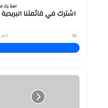
اهلاً بك ف
اشترك في قائمتنا البريدية 
ا
أ
د
خ
ل
ب
ر
ي
د
ك
ا
ل
إ
ل
ك
ت