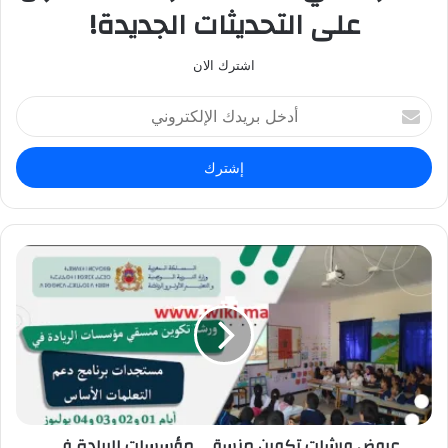
على التحديثات الجديدة!
اشترك الان
أ
د
خ
ل
ب
ر
ي
د
ك
ا
ل
إ
ل
ك
ت
ر
عروض ورشات تكوين منسقي مؤسسات الريادة في
و