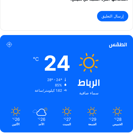
الطقس
24
℃
الرباط
28º - 24º
85%
1.62 كيلومتر/ساعة
سماء صافية
26
26
27
29
28
℃
℃
℃
℃
℃
الخميس
الجمعة
السبت
الأحد
الأثنين