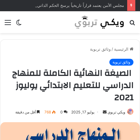
مجلس الأمن يعتمد قراراً تاريخياً يرسخ الحكم الذاتي في الصحراء المغربية
بحث
الوضع
الق
عن
المظلم
الرئيسية
/
وثائق تربوية
وثائق تربوية
الصيغة النهائية الكاملة للمنهاج
الدراسي للتعليم الابتدائي يوليوز
2021
ويكي تربوي
أ
يوليو 17, 2025
0
768
أقل من دقيقة
ر
س
ل