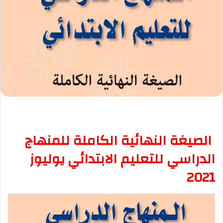
ب
ر
ي
د
ا
إ
ل
ك
ت
ر
و
الصيغة النهائية الكاملة للمنهاج
ن
ي
الدراسي للتعليم الابتدائي يوليوز
ا
2021