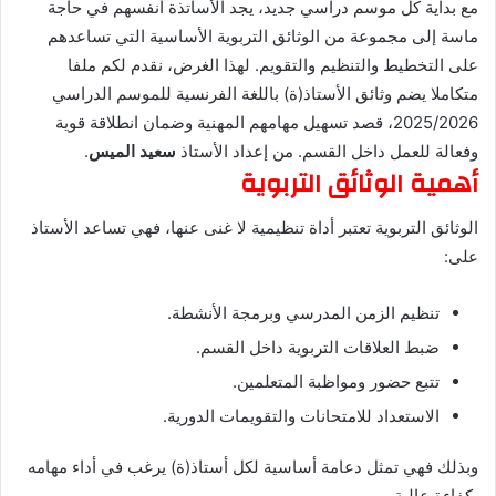
مع بداية كل موسم دراسي جديد، يجد الأساتذة أنفسهم في حاجة
ب
ر
ماسة إلى مجموعة من الوثائق التربوية الأساسية التي تساعدهم
ي
على التخطيط والتنظيم والتقويم. لهذا الغرض، نقدم لكم ملفا
د
متكاملا يضم وثائق الأستاذ(ة) باللغة الفرنسية للموسم الدراسي
ا
2025/2026، قصد تسهيل مهامهم المهنية وضمان انطلاقة قوية
إ
وفعالة للعمل داخل القسم. من إعداد الأستاذ
سعيد الميس
.
ل
أهمية الوثائق التربوية
ك
ت
الوثائق التربوية تعتبر أداة تنظيمية لا غنى عنها، فهي تساعد الأستاذ
ر
على:
و
ن
تنظيم الزمن المدرسي وبرمجة الأنشطة.
ي
ضبط العلاقات التربوية داخل القسم.
ا
تتبع حضور ومواظبة المتعلمين.
الاستعداد للامتحانات والتقويمات الدورية.
وبذلك فهي تمثل دعامة أساسية لكل أستاذ(ة) يرغب في أداء مهامه
بكفاءة عالية.