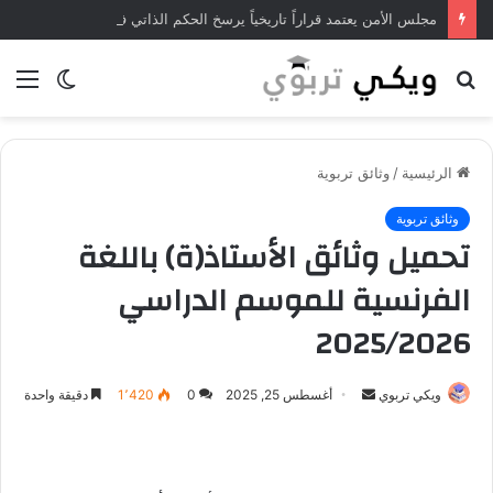
مجلس الأمن يعتمد قراراً تاريخياً يرسخ الحكم الذاتي في الصحراء المغربية
بحث
الوضع
الق
عن
المظلم
الرئيسية
/
وثائق تربوية
وثائق تربوية
تحميل وثائق الأستاذ(ة) باللغة
الفرنسية للموسم الدراسي
2025/2026
ويكي تربوي
أ
أغسطس 25, 2025
0
1٬420
دقيقة واحدة
ر
س
ل