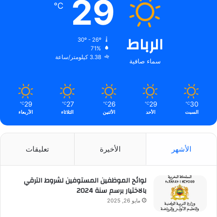
29
℃
الرباط
30º - 26º
71%
3.38 كيلومتر/ساعة
سماء صافية
29
27
26
29
30
℃
℃
℃
℃
℃
السبت
الأحد
الأثنين
الثلاثاء
الأربعاء
الأشهر
الأخيرة
تعليقات
لوائح الموظفين المستوفين لشروط الترقي
بالاختيار برسم سنة 2024
مايو 26, 2025