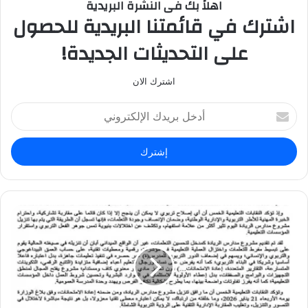
اهلاً بك فى النشرة البريدية
اشترك في قائمتنا البريدية للحصول
على التحديثات الجديدة!
اشترك الان
أ
د
خ
ل
ب
ر
ي
د
ك
ا
ل
إ
ل
ك