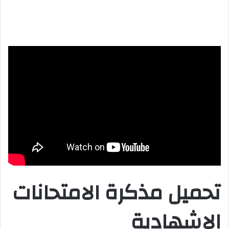
س
ل
ب
ر
ي
د
ا
إ
ل
ك
ت
ر
و
ن
ي
تحميل مذكرة الامتحانات
ا
الاشهادية