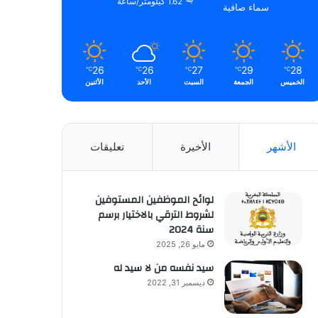
1.62 كيلومتر/ساعة
سماء صافية
26
26
27
29
28
℃
℃
℃
℃
℃
الخميس
الجمعة
السبت
الأحد
الأثنين
الأشهر
الأخيرة
تعليقات
لوائح الموظفين المستوفين
لشروط الترقي بالاختيار برسم
سنة 2024
مايو 26, 2025
سيد نفسه من لا سيد له
ديسمبر 31, 2022