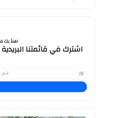
اهلاً بك ف
اشترك في قائمتنا البريدية 
ا
أ
د
خ
ل
ب
ر
ي
د
ك