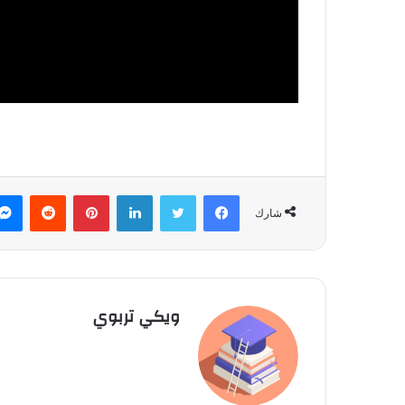
فيسبوك
تويتر
لينكدإن
بينتيريست
‏Reddit
شارك
ويكي تربوي