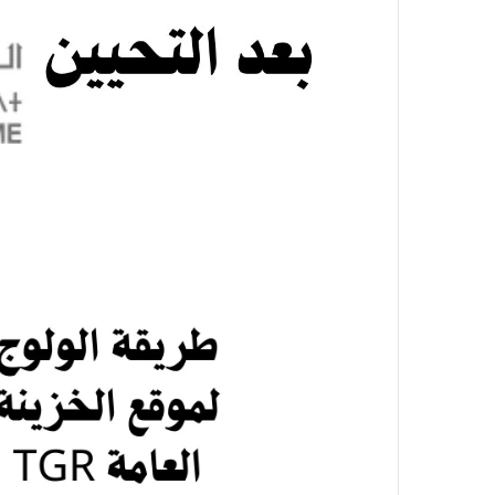
و
ن
ي
ا