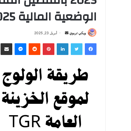
2025 بالتفصيل ال
الوضعية المالية Tgr 2025
ويكي تربوي
أ
أبريل 23, 2025
ر
فيسبوك
تويتر
لينكدإن
بينتيريست
‏Reddit
ماسنجر
مشارك
س
ل
ب
ر
ي
د
ا
إ
ل
ك
ت
ر