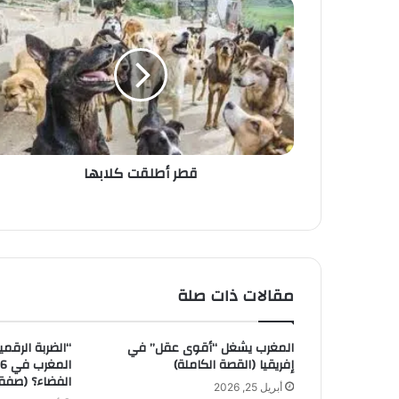
ا
ل
إ
ل
ك
ت
ر
و
ن
قطر أطلقت كلابها
ي
مقالات ذات صلة
المغرب يشغل “أقوى عقل” في
“الضربة الرقم
إفريقيا (القصة الكاملة)
الفضاء؟ (صفق
أبريل 25, 2026